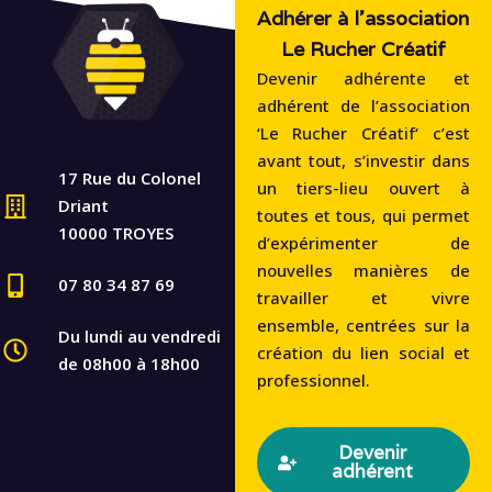
Adhérer à l'association
Le Rucher Créatif
Devenir adhérente et
adhérent de l’association
‘Le Rucher Créatif‘ c’est
avant tout, s’investir dans
17 Rue du Colonel
un tiers-lieu ouvert à
Driant
toutes et tous, qui permet
10000 TROYES
d’expérimenter de
nouvelles manières de
07 80 34 87 69
travailler et vivre
ensemble, centrées sur la
Du lundi au vendredi
création du lien social et
de 08h00 à 18h00
professionnel.
Devenir
adhérent