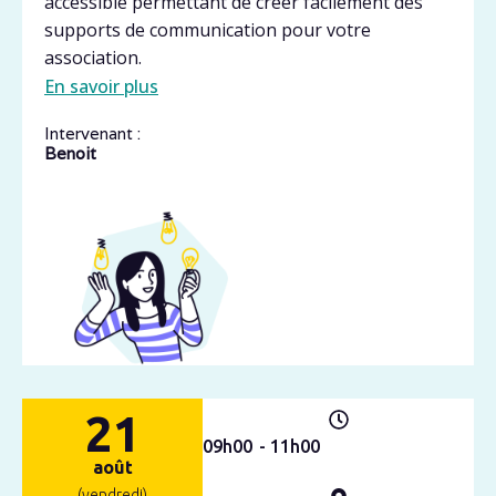
accessible permettant de créer facilement des
supports de communication pour votre
association.
En savoir plus
Intervenant :
Benoit
21
09h
00
- 11h
00
août
(vendredi)