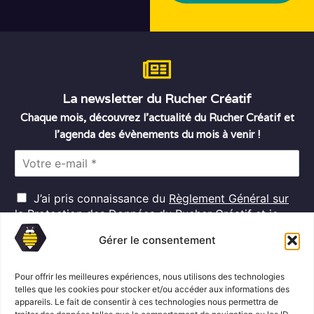
La newsletter du Rucher Créatif
Chaque mois, découvrez l’actualité du Rucher Créatif et
l’agenda des évènements du mois à venir !
E
m
a
R
i
J’ai pris connaissance du
Règlement Général sur
G
l
la Protection des Données
du Rucher Créatif et je
D
*
consens au traitement de mes données personnelles
P
Gérer le consentement
dans ces conditions.*
*
Pour offrir les meilleures expériences, nous utilisons des technologies
telles que les cookies pour stocker et/ou accéder aux informations des
appareils. Le fait de consentir à ces technologies nous permettra de
S'abonner