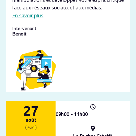
manipulations et développer votre esprit critique
face aux réseaux sociaux et aux médias.
En savoir plus
Intervenant :
Benoit
27
09h
00
- 11h
00
août
(jeudi)