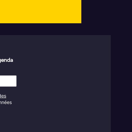
agenda
des
onnées