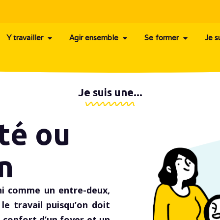
Y travailler
Agir ensemble
Se former
Je s
Je suis une...
ité ou
on
ini comme un entre-deux,
le travail puisqu’on doit
e confort d’un foyer et un