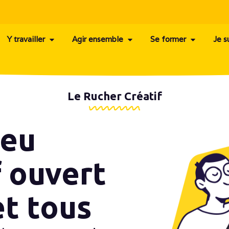
Y travailler
Agir ensemble
Se former
Je s
Le Rucher Créatif
ieu
f ouvert
et tous