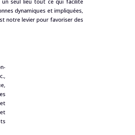
un seul lieu tout ce qui facilite
rsonnes dynamiques et impliquées,
t notre levier pour favoriser des
n-
c.,
ue,
es
 et
 et
ets