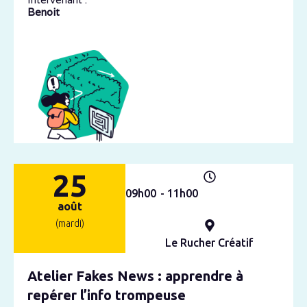
Benoit
25
09h
00
- 11h
00
août
(mardi)
Le Rucher Créatif
Atelier Fakes News : apprendre à
repérer l’info trompeuse