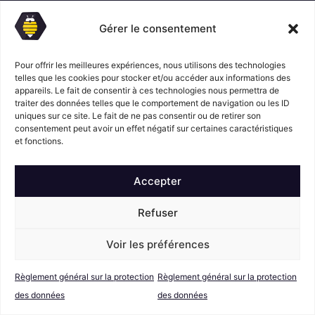
Chaque mois, découvrez l’actualité du Rucher Créatif et
l’agenda des évènements du mois à venir !
Gérer le consentement
E
m
Pour offrir les meilleures expériences, nous utilisons des technologies
a
telles que les cookies pour stocker et/ou accéder aux informations des
R
i
J’ai pris connaissance du
Règlement Général sur
appareils. Le fait de consentir à ces technologies nous permettra de
G
l
la Protection des Données
du Rucher Créatif et je
traiter des données telles que le comportement de navigation ou les ID
D
*
uniques sur ce site. Le fait de ne pas consentir ou de retirer son
consens au traitement de mes données personnelles
P
consentement peut avoir un effet négatif sur certaines caractéristiques
dans ces conditions.*
*
et fonctions.
Accepter
S'abonner
Refuser
Suivez l'actualité du Rucher créatif
Voir les préférences
Règlement général sur la protection
Règlement général sur la protection
des données
des données