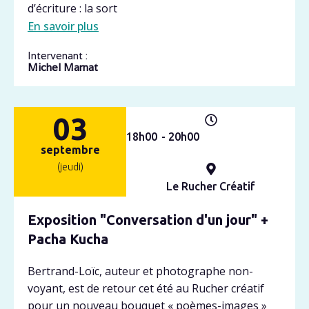
d’écriture : la sort
En savoir plus
Intervenant :
Michel Marnat
03
18h
00
- 20h
00
septembre
(jeudi)
Le Rucher Créatif
Exposition "Conversation d'un jour" +
Pacha Kucha
Bertrand-Loïc, auteur et photographe non-
voyant, est de retour cet été au Rucher créatif
pour un nouveau bouquet « poèmes-images »