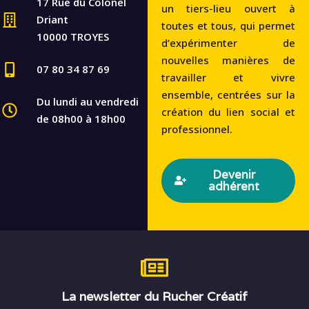
17 Rue du Colonel
un tiers-lieu ouvert à
Driant
toutes et tous, qui permet
10000 TROYES
d’expérimenter de
nouvelles manières de
07 80 34 87 69
travailler et vivre
ensemble, centrées sur la
Du lundi au vendredi
création du lien social et
de 08h00 à 18h00
professionnel.
Devenir
adhérent
La newsletter du Rucher Créatif