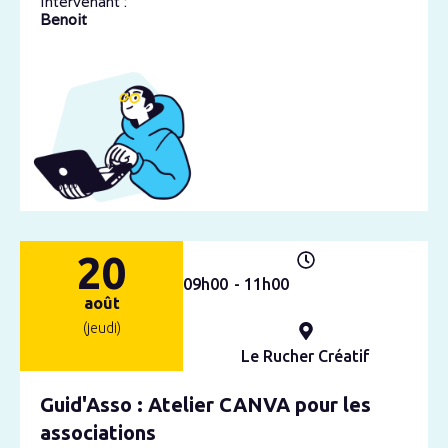
Intervenant :
Benoit
20
09h
00
- 11h
00
août
(jeudi)
Le Rucher Créatif
Guid'Asso : Atelier CANVA pour les
associations