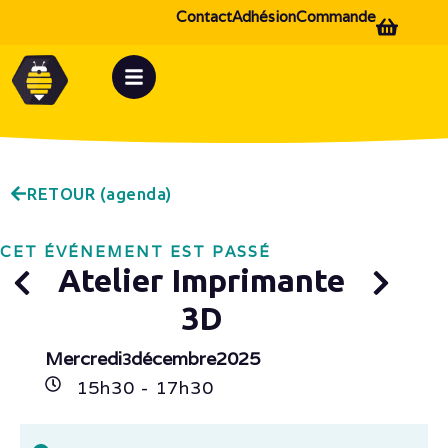
Contact
Adhésion
Commande
RETOUR (agenda)
CET ÉVÉNEMENT EST PASSÉ
Atelier Imprimante
3D
Mercredi
décembre
2025
3
15h
30
- 17h
30