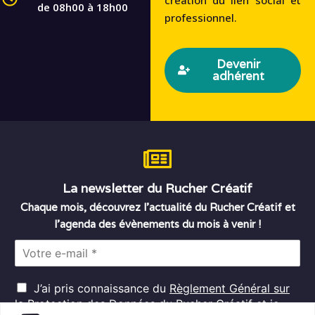
de 08h00 à 18h00
professionnel.
Devenir
adhérent
La newsletter du Rucher Créatif
Chaque mois, découvrez l’actualité du Rucher Créatif et
l’agenda des évènements du mois à venir !
E
m
a
R
i
J’ai pris connaissance du
Règlement Général sur
G
l
la Protection des Données
du Rucher Créatif et je
D