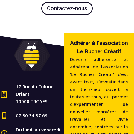
Contactez-nous
Adhérer à l'association
Le Rucher Créatif
Devenir adhérente et
adhérent de l’association
‘Le Rucher Créatif‘ c’est
avant tout, s’investir dans
17 Rue du Colonel
un tiers-lieu ouvert à
Driant
toutes et tous, qui permet
10000 TROYES
d’expérimenter de
nouvelles manières de
07 80 34 87 69
travailler et vivre
ensemble, centrées sur la
Du lundi au vendredi
création du lien social et