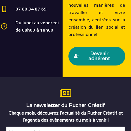
nouvelles manières de
07 80 34 87 69
travailler et vivre
ensemble, centrées sur la
Du lundi au vendredi
création du lien social et
de 08h00 à 18h00
professionnel.
Devenir
adhérent
La newsletter du Rucher Créatif
Chaque mois, découvrez l’actualité du Rucher Créatif et
l’agenda des évènements du mois à venir !
E