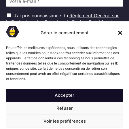
m
a
R
i
J’ai pris connaissance du
Règlement Général sur
G
l
la Protection des Données
du Rucher Créatif et je
D
*
consens au traitement de mes données personnelles
P
Gérer le consentement
dans ces conditions.*
*
Pour offrir les meilleures expériences, nous utilisons des technologies
telles que les cookies pour stocker et/ou accéder aux informations des
S'abonner
appareils. Le fait de consentir à ces technologies nous permettra de
traiter des données telles que le comportement de navigation ou les ID
uniques sur ce site. Le fait de ne pas consentir ou de retirer son
consentement peut avoir un effet négatif sur certaines caractéristiques
Suivez l'actualité du Rucher créatif
et fonctions.
Accepter
Refuser
Voir les préférences
Mentions légales
© Le Rucher