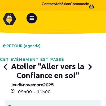
Contact
Adhésion
Commande
RETOUR (agenda)
CET ÉVÉNEMENT EST PASSÉ
Atelier "Aller vers la
Confiance en soi"
Jeudi
novembre
2025
6
09h
00
- 11h
00