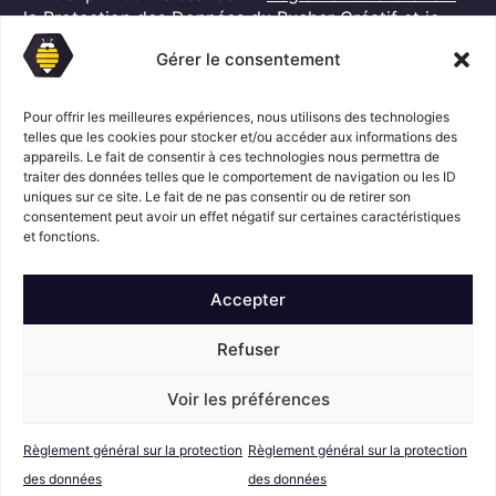
G
l
la Protection des Données
du Rucher Créatif et je
D
*
consens au traitement de mes données personnelles
P
Gérer le consentement
dans ces conditions.*
*
Pour offrir les meilleures expériences, nous utilisons des technologies
telles que les cookies pour stocker et/ou accéder aux informations des
S'abonner
appareils. Le fait de consentir à ces technologies nous permettra de
traiter des données telles que le comportement de navigation ou les ID
uniques sur ce site. Le fait de ne pas consentir ou de retirer son
consentement peut avoir un effet négatif sur certaines caractéristiques
Suivez l'actualité du Rucher créatif
et fonctions.
Accepter
Refuser
Voir les préférences
Mentions légales
© Le Rucher
Créatif
Règlement général sur la protection
Règlement général sur la protection
Conditions générales de vente
RGPD
des données
des données