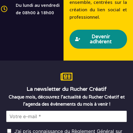
ensemble, centrées sur la
Du lundi au vendredi
création du lien social et
de 08h00 à 18h00
professionnel.
Devenir
adhérent
La newsletter du Rucher Créatif
Chaque mois, découvrez l’actualité du Rucher Créatif et
l’agenda des évènements du mois à venir !
E
m
a
R
i
J’ai pris connaissance du
Règlement Général sur