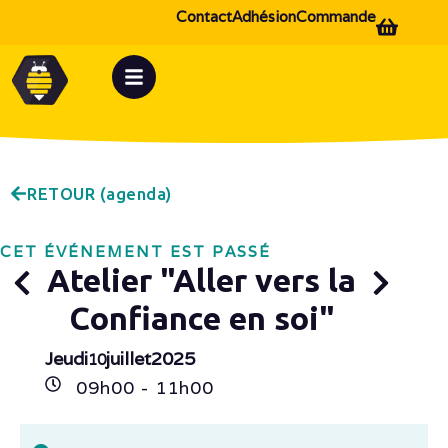
Contact
Adhésion
Commande
RETOUR (agenda)
CET ÉVÉNEMENT EST PASSÉ
Atelier "Aller vers la
Confiance en soi"
Jeudi
juillet
2025
10
09h
00
- 11h
00