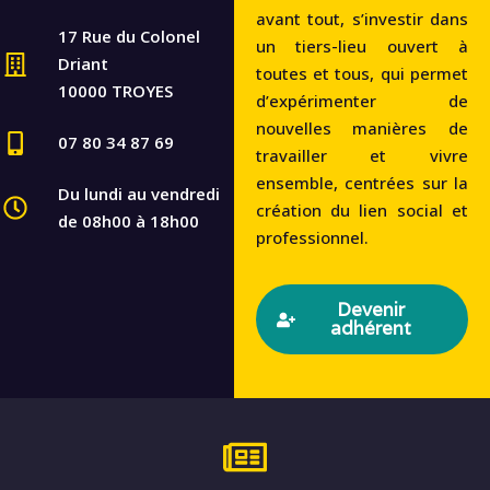
avant tout, s’investir dans
17 Rue du Colonel
un tiers-lieu ouvert à
Driant
toutes et tous, qui permet
10000 TROYES
d’expérimenter de
nouvelles manières de
07 80 34 87 69
travailler et vivre
ensemble, centrées sur la
Du lundi au vendredi
création du lien social et
de 08h00 à 18h00
professionnel.
Devenir
adhérent