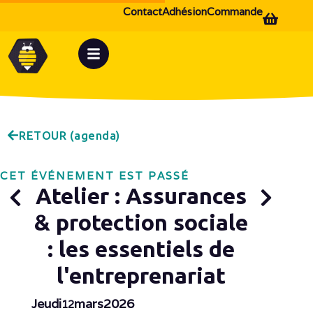
Contact
Adhésion
Commande
RETOUR (agenda)
CET ÉVÉNEMENT EST PASSÉ
Atelier : Assurances
& protection sociale
: les essentiels de
l'entreprenariat
Jeudi
mars
2026
12