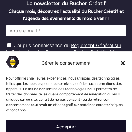
La newsletter du Rucher Créatif
Chaque mois, découvrez l’actualité du Rucher Créatif et
l’agenda des évènements du mois à venir !
E
m
a
R
i
J’ai pris connaissance du
Règlement Général sur
G
l
la Protection des Données
du Rucher Créatif et je
D
*
consens au traitement de mes données personnelles
P
Gérer le consentement
dans ces conditions.*
*
Pour offrir les meilleures expériences, nous utilisons des technologies
telles que les cookies pour stocker et/ou accéder aux informations des
appareils. Le fait de consentir à ces technologies nous permettra de
S'abonner
traiter des données telles que le comportement de navigation ou les ID
uniques sur ce site. Le fait de ne pas consentir ou de retirer son
consentement peut avoir un effet négatif sur certaines caractéristiques
Suivez l'actualité du Rucher créatif
et fonctions.
Accepter