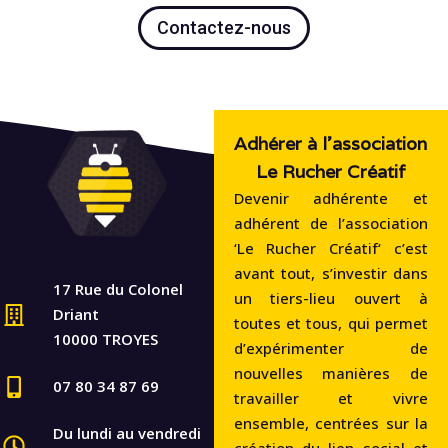
Contactez-nous
Adhérer à l'association
Le Rucher Créatif
Devenir adhérente et
adhérent de l’association
‘Le Rucher Créatif‘ c’est
avant tout, s’investir dans
17 Rue du Colonel
un tiers-lieu ouvert à
Driant
toutes et tous, qui permet
10000 TROYES
d’expérimenter de
nouvelles manières de
07 80 34 87 69
travailler et vivre
ensemble, centrées sur la
Du lundi au vendredi
création du lien social et