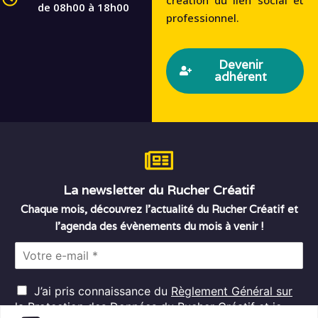
de 08h00 à 18h00
professionnel.
Devenir
adhérent
La newsletter du Rucher Créatif
Chaque mois, découvrez l’actualité du Rucher Créatif et
l’agenda des évènements du mois à venir !
E
m
a
R
i
J’ai pris connaissance du
Règlement Général sur
G
l
la Protection des Données
du Rucher Créatif et je
D