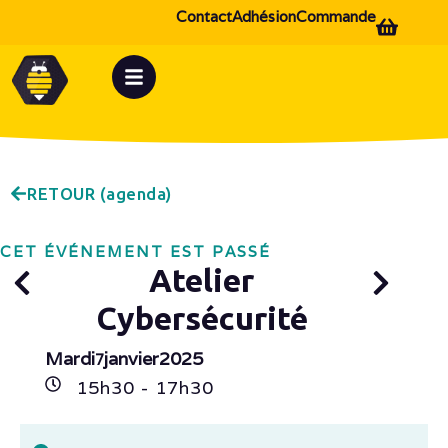
Contact
Adhésion
Commande
RETOUR (agenda)
CET ÉVÉNEMENT EST PASSÉ
Atelier
Cybersécurité
Mardi
janvier
2025
7
15h
30
- 17h
30