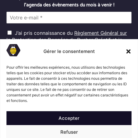
l’agenda des évènements du mois à venir !
E
m
a
R
i
J’ai pris connaissance du
Règlement Général sur
G
l
la Protection des Données
du Rucher Créatif et je
D
*
consens au traitement de mes données personnelles
P
Gérer le consentement
dans ces conditions.*
*
Pour offrir les meilleures expériences, nous utilisons des technologies
telles que les cookies pour stocker et/ou accéder aux informations des
S'abonner
appareils. Le fait de consentir à ces technologies nous permettra de
traiter des données telles que le comportement de navigation ou les ID
uniques sur ce site. Le fait de ne pas consentir ou de retirer son
consentement peut avoir un effet négatif sur certaines caractéristiques
Suivez l'actualité du Rucher créatif
et fonctions.
Accepter
Refuser