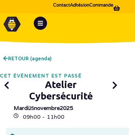
Contact
Adhésion
Commande
RETOUR (agenda)
CET ÉVÉNEMENT EST PASSÉ
Atelier
Cybersécurité
Mardi
novembre
2025
25
09h
00
- 11h
00