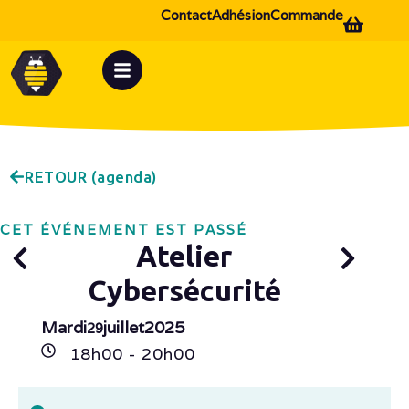
Contact
Adhésion
Commande
RETOUR (agenda)
CET ÉVÉNEMENT EST PASSÉ
Atelier
Cybersécurité
Mardi
juillet
2025
29
18h
00
- 20h
00