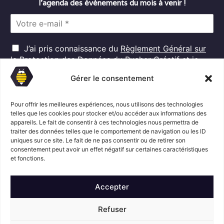
l’agenda des évènements du mois à venir !
E
m
a
R
i
J’ai pris connaissance du
Règlement Général sur
G
l
la Protection des Données
du Rucher Créatif et je
D
*
consens au traitement de mes données personnelles
P
Gérer le consentement
dans ces conditions.*
*
Pour offrir les meilleures expériences, nous utilisons des technologies
telles que les cookies pour stocker et/ou accéder aux informations des
S'abonner
appareils. Le fait de consentir à ces technologies nous permettra de
traiter des données telles que le comportement de navigation ou les ID
uniques sur ce site. Le fait de ne pas consentir ou de retirer son
consentement peut avoir un effet négatif sur certaines caractéristiques
Suivez l'actualité du Rucher créatif
et fonctions.
Accepter
Refuser