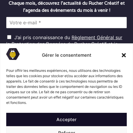
Chaque mois, découvrez l’actualité du Rucher Créatif et
l’agenda des évènements du mois à venir !
E
m
a
R
i
J’ai pris connaissance du
Règlement Général sur
G
l
la Protection des Données
du Rucher Créatif et je
D
*
consens au traitement de mes données personnelles
P
Gérer le consentement
dans ces conditions.*
*
Pour offrir les meilleures expériences, nous utilisons des technologies
telles que les cookies pour stocker et/ou accéder aux informations des
S'abonner
appareils. Le fait de consentir à ces technologies nous permettra de
traiter des données telles que le comportement de navigation ou les ID
uniques sur ce site. Le fait de ne pas consentir ou de retirer son
consentement peut avoir un effet négatif sur certaines caractéristiques
Suivez l'actualité du Rucher créatif
et fonctions.
Accepter
Refuser