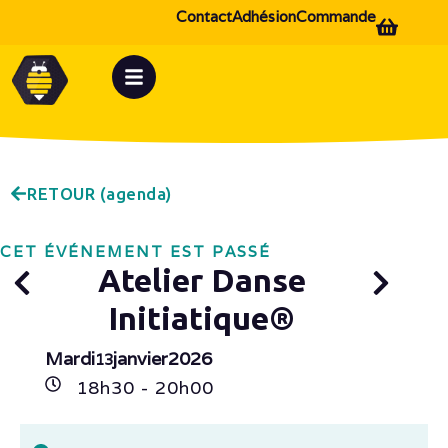
Contact
Adhésion
Commande
RETOUR (agenda)
CET ÉVÉNEMENT EST PASSÉ
Atelier Danse
Initiatique®
Mardi
janvier
2026
13
18h
30
- 20h
00