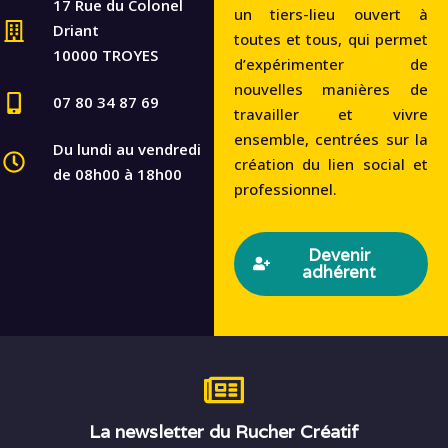
17 Rue du Colonel
un tiers-lieu ouvert à
Driant
toutes et tous, qui permet
10000 TROYES
d’expérimenter de
nouvelles manières de
07 80 34 87 69
travailler et vivre
ensemble, centrées sur la
Du lundi au vendredi
création du lien social et
de 08h00 à 18h00
professionnel.
Devenir
adhérent
La newsletter du Rucher Créatif