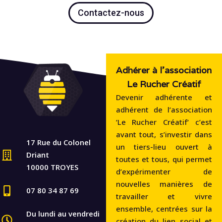
Contactez-nous
Adhérer à l'association
Le Rucher Créatif
Devenir adhérente et
adhérent de l’association
‘Le Rucher Créatif‘ c’est
avant tout, s’investir dans
17 Rue du Colonel
un tiers-lieu ouvert à
Driant
toutes et tous, qui permet
10000 TROYES
d’expérimenter de
nouvelles manières de
07 80 34 87 69
travailler et vivre
ensemble, centrées sur la
Du lundi au vendredi
création du lien social et