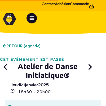
Contact
Adhésion
Commande
RETOUR (agenda)
CET ÉVÉNEMENT EST PASSÉ
Atelier de Danse
Initiatique®
Jeudi
janvier
2025
23
18h
30
- 20h
00