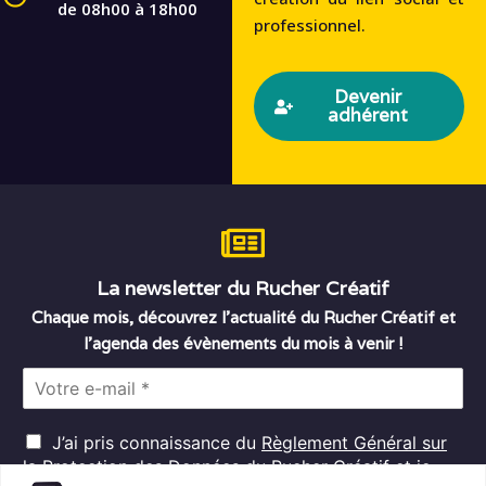
de 08h00 à 18h00
professionnel.
Devenir
adhérent
La newsletter du Rucher Créatif
Chaque mois, découvrez l’actualité du Rucher Créatif et
l’agenda des évènements du mois à venir !
E
m
a
R
i
J’ai pris connaissance du
Règlement Général sur
G
l
la Protection des Données
du Rucher Créatif et je
D