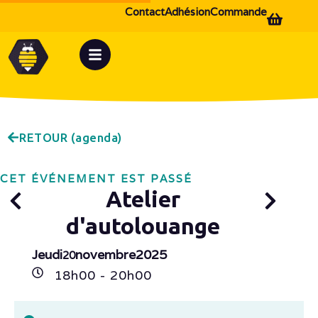
Contact
Adhésion
Commande
RETOUR (agenda)
CET ÉVÉNEMENT EST PASSÉ
Atelier
d'autolouange
Jeudi
novembre
2025
20
18h
00
- 20h
00