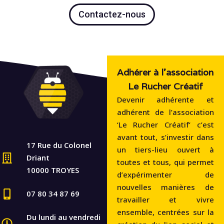
Contactez-nous
Adhérer à l'association
Le Rucher Créatif
Devenir adhérente et
adhérent de l’association
‘Le Rucher Créatif‘ c’est
avant tout, s’investir dans
17 Rue du Colonel
un tiers-lieu ouvert à
Driant
toutes et tous, qui permet
10000 TROYES
d’expérimenter de
nouvelles manières de
07 80 34 87 69
travailler et vivre
ensemble, centrées sur la
Du lundi au vendredi