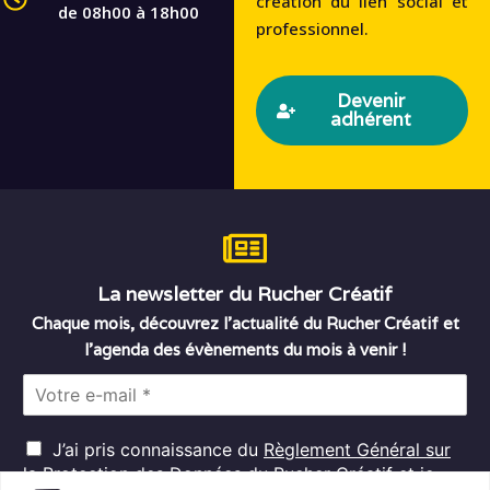
création du lien social et
de 08h00 à 18h00
professionnel.
Devenir
adhérent
La newsletter du Rucher Créatif
Chaque mois, découvrez l’actualité du Rucher Créatif et
l’agenda des évènements du mois à venir !
E
m
a
R
i
J’ai pris connaissance du
Règlement Général sur
G
l
la Protection des Données
du Rucher Créatif et je