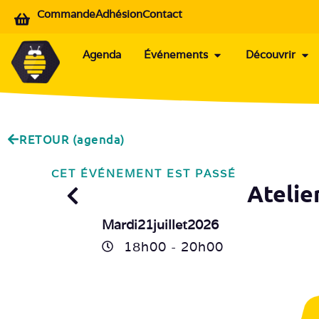
Commande
Adhésion
Contact
Agenda
Événements
Découvrir
RETOUR (agenda)
CET ÉVÉNEMENT EST PASSÉ
Atelie
Mardi
21
juillet
2026
18h
00
- 20h
00