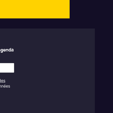
’agenda
des
onnées