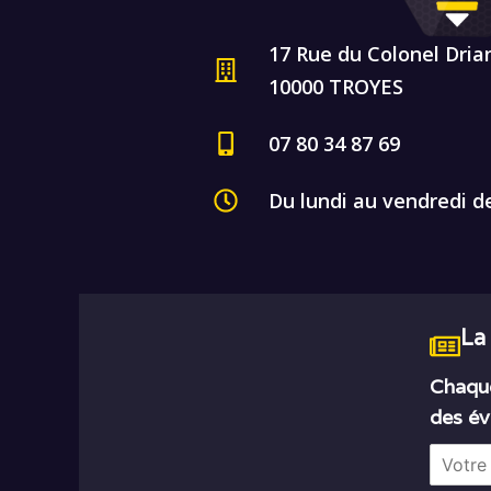
17 Rue du Colonel Dria
10000 TROYES
07 80 34 87 69
Du lundi au vendredi d
La
Chaque
des év
E
m