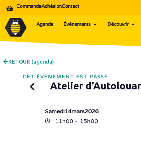
Commande
Adhésion
Contact
Agenda
Événements
Découvrir
RETOUR (agenda)
CET ÉVÉNEMENT EST PASSÉ
Atelier d’Autoloua
Samedi
14
mars
2026
11h
00
- 15h
00