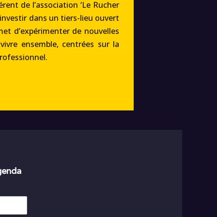
rent de l’association ‘Le Rucher
’investir dans un tiers-lieu ouvert
met d’expérimenter de nouvelles
 vivre ensemble, centrées sur la
professionnel.
agenda