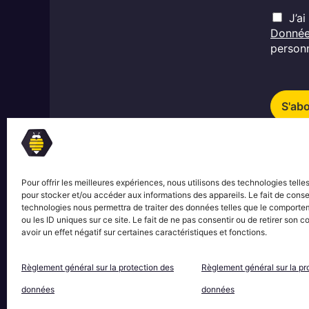
a
R
i
J’a
G
l
Donné
D
*
personn
P
*
S'ab
Pour offrir les meilleures expériences, nous utilisons des technologies telle
pour stocker et/ou accéder aux informations des appareils. Le fait de conse
technologies nous permettra de traiter des données telles que le comporte
ou les ID uniques sur ce site. Le fait de ne pas consentir ou de retirer son
avoir un effet négatif sur certaines caractéristiques et fonctions.
Règlement général sur la protection des
Règlement général sur la pr
Mentions légales
Conditi
© Le Rucher Créatif
données
données