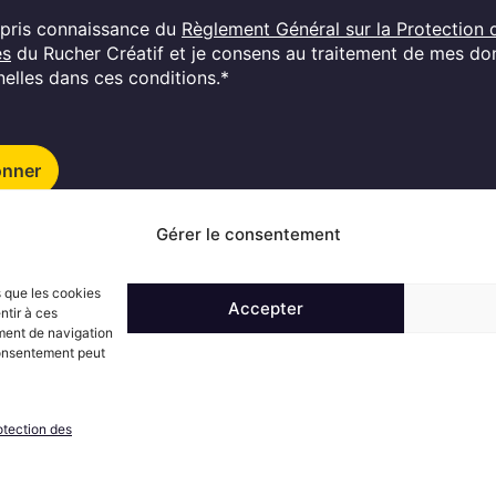
i pris connaissance du
Règlement Général sur la Protection 
es
du Rucher Créatif et je consens au traitement de mes d
elles dans ces conditions.*
onner
Gérer le consentement
Suivez l'actualité du Rucher créatif
s que les cookies
Accepter
ntir à ces
ment de navigation
 consentement peut
otection des
ons générales de vente
RGPD