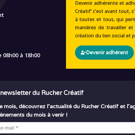
Devenir adhérente et adhé
Créatif‘ c’est avant tout, s
nt
à toutes et tous, qui per
manières de travailler et
création du lien social et 
Devenir adhérent
e 08h00 à 18h00
 newsletter du Rucher Créatif
 mois, découvrez l’actualité du Rucher Créatif et l’
ènements du mois à venir !