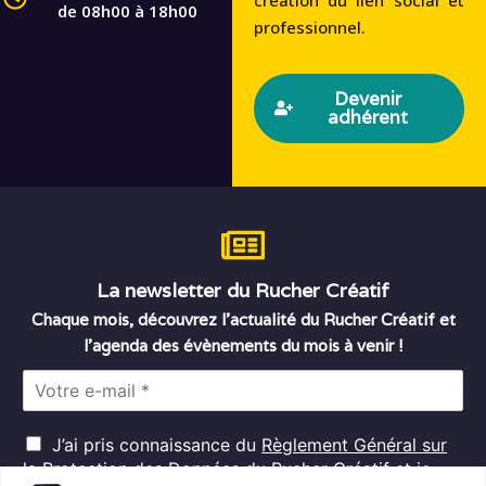
de 08h00 à 18h00
professionnel.
Devenir
adhérent
La newsletter du Rucher Créatif
Chaque mois, découvrez l’actualité du Rucher Créatif et
l’agenda des évènements du mois à venir !
E
m
a
R
i
J’ai pris connaissance du
Règlement Général sur
G
l
la Protection des Données
du Rucher Créatif et je
D