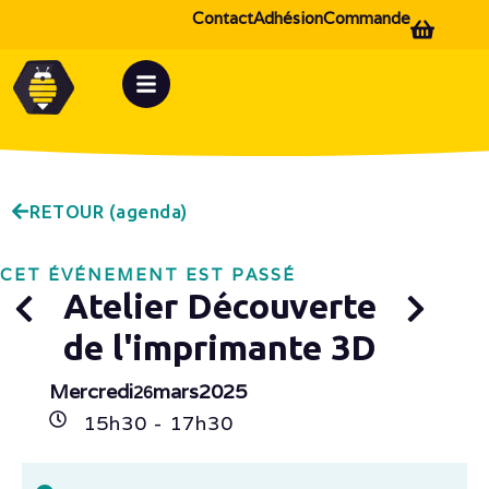
Contact
Adhésion
Commande
RETOUR (agenda)
CET ÉVÉNEMENT EST PASSÉ
Atelier Découverte
de l'imprimante 3D
Mercredi
mars
2025
26
15h
30
- 17h
30