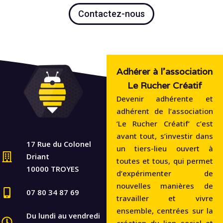
Contactez-nous
Adhérer à l'association
Le Rucher Créatif
Devenir adhérente et
adhérent de l’association
‘Le Rucher Créatif‘ c’est
avant tout, s’investir dans
17 Rue du Colonel
un tiers-lieu ouvert à
Driant
toutes et tous, qui permet
10000 TROYES
d’expérimenter de
nouvelles manières de
07 80 34 87 69
travailler et vivre
ensemble, centrées sur la
Du lundi au vendredi
création du lien social et