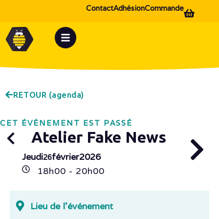
Contact
Adhésion
Commande
RETOUR (agenda)
CET ÉVÉNEMENT EST PASSÉ
Atelier Fake News
Jeudi
février
2026
26
18h
00
- 20h
00
Lieu de l'événement