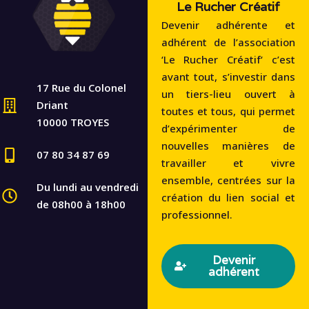
Le Rucher Créatif
Devenir adhérente et
adhérent de l’association
‘Le Rucher Créatif‘ c’est
avant tout, s’investir dans
17 Rue du Colonel
un tiers-lieu ouvert à
Driant
toutes et tous, qui permet
10000 TROYES
d’expérimenter de
nouvelles manières de
07 80 34 87 69
travailler et vivre
ensemble, centrées sur la
Du lundi au vendredi
création du lien social et
de 08h00 à 18h00
professionnel.
Devenir
adhérent