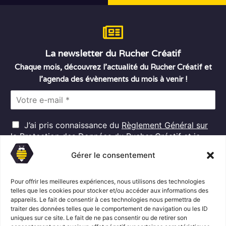
La newsletter du Rucher Créatif
Chaque mois, découvrez l’actualité du Rucher Créatif et
l’agenda des évènements du mois à venir !
E
m
a
R
i
J’ai pris connaissance du
Règlement Général sur
G
l
la Protection des Données
du Rucher Créatif et je
D
*
consens au traitement de mes données personnelles
P
Gérer le consentement
dans ces conditions.*
*
Pour offrir les meilleures expériences, nous utilisons des technologies
telles que les cookies pour stocker et/ou accéder aux informations des
S'abonner
appareils. Le fait de consentir à ces technologies nous permettra de
traiter des données telles que le comportement de navigation ou les ID
uniques sur ce site. Le fait de ne pas consentir ou de retirer son