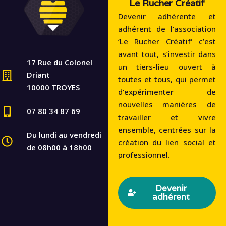
Le Rucher Créatif
Devenir adhérente et
adhérent de l’association
‘Le Rucher Créatif‘ c’est
avant tout, s’investir dans
17 Rue du Colonel
un tiers-lieu ouvert à
Driant
toutes et tous, qui permet
10000 TROYES
d’expérimenter de
nouvelles manières de
07 80 34 87 69
travailler et vivre
ensemble, centrées sur la
Du lundi au vendredi
création du lien social et
de 08h00 à 18h00
professionnel.
Devenir
adhérent