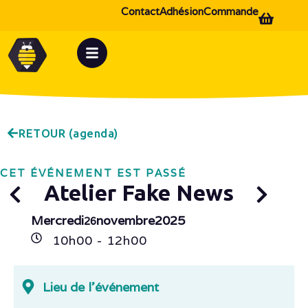
Contact
Adhésion
Commande
RETOUR (agenda)
CET ÉVÉNEMENT EST PASSÉ
Atelier Fake News
Mercredi
novembre
2025
26
10h
00
- 12h
00
Lieu de l'événement