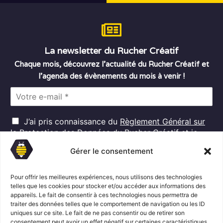
La newsletter du Rucher Créatif
Chaque mois, découvrez l’actualité du Rucher Créatif et
l’agenda des évènements du mois à venir !
E
m
a
R
i
J’ai pris connaissance du
Règlement Général sur
G
l
la Protection des Données
du Rucher Créatif et je
D
*
consens au traitement de mes données personnelles
P
Gérer le consentement
dans ces conditions.*
*
Pour offrir les meilleures expériences, nous utilisons des technologies
telles que les cookies pour stocker et/ou accéder aux informations des
S'abonner
appareils. Le fait de consentir à ces technologies nous permettra de
traiter des données telles que le comportement de navigation ou les ID
uniques sur ce site. Le fait de ne pas consentir ou de retirer son
consentement peut avoir un effet négatif sur certaines caractéristiques