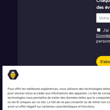
Chaque
des év
E
m
a
R
i
J’a
G
l
Donné
D
*
personn
P
*
S'ab
Pour offrir les meilleures expériences, nous utilisons des technologies telle
pour stocker et/ou accéder aux informations des appareils. Le fait de conse
technologies nous permettra de traiter des données telles que le comporte
ou les ID uniques sur ce site. Le fait de ne pas consentir ou de retirer son
avoir un effet négatif sur certaines caractéristiques et fonctions.