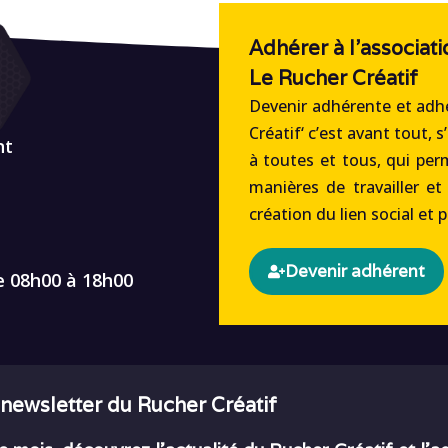
Adhérer à l'associati
Le Rucher Créatif
Devenir adhérente et adhé
Créatif‘ c’est avant tout, s
nt
à toutes et tous, qui per
manières de travailler et
création du lien social et 
Devenir adhérent
e 08h00 à 18h00
 newsletter du Rucher Créatif