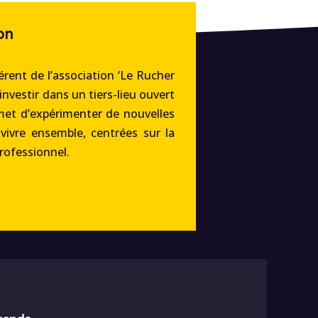
on
rent de l’association ‘Le Rucher
’investir dans un tiers-lieu ouvert
met d’expérimenter de nouvelles
 vivre ensemble, centrées sur la
professionnel.