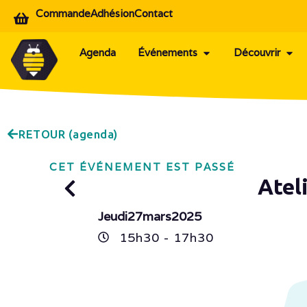
Commande
Adhésion
Contact
Agenda
Événements
Découvrir
RETOUR (agenda)
CET ÉVÉNEMENT EST PASSÉ
Atel
Jeudi
27
mars
2025
15h
30
- 17h
30