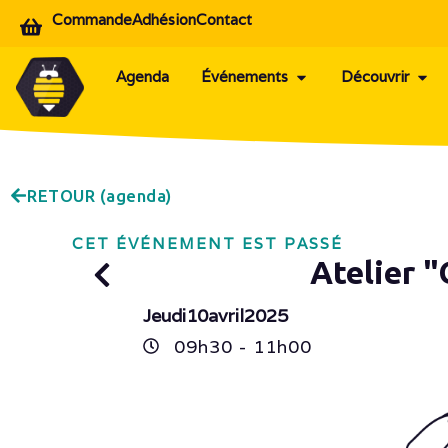
Commande
Adhésion
Contact
Agenda
Événements
Découvrir
RETOUR (agenda)
CET ÉVÉNEMENT EST PASSÉ
Atelier "
Jeudi
10
avril
2025
09h
30
- 11h
00