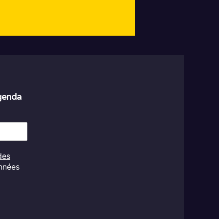
agenda
des
onnées