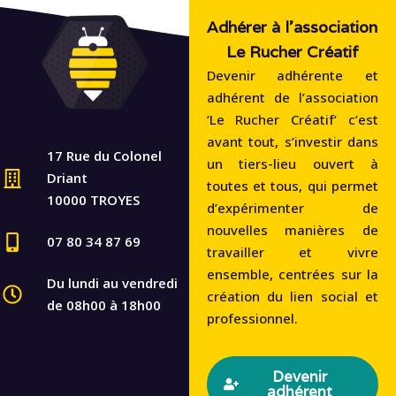
Adhérer à l'association
Le Rucher Créatif
Devenir adhérente et
adhérent de l’association
‘Le Rucher Créatif‘ c’est
avant tout, s’investir dans
17 Rue du Colonel
un tiers-lieu ouvert à
Driant
toutes et tous, qui permet
10000 TROYES
d’expérimenter de
nouvelles manières de
07 80 34 87 69
travailler et vivre
ensemble, centrées sur la
Du lundi au vendredi
création du lien social et
de 08h00 à 18h00
professionnel.
Devenir
adhérent