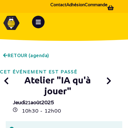
Contact
Adhésion
Commande
RETOUR (agenda)
CET ÉVÉNEMENT EST PASSÉ
Atelier "IA qu'à
jouer"
Jeudi
août
2025
21
10h
30
- 12h
00