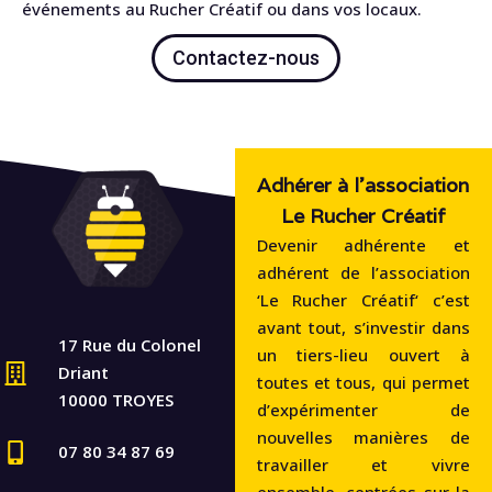
événements au Rucher Créatif ou dans vos locaux.
Contactez-nous
Adhérer à l'association
Le Rucher Créatif
Devenir adhérente et
adhérent de l’association
‘Le Rucher Créatif‘ c’est
avant tout, s’investir dans
17 Rue du Colonel
un tiers-lieu ouvert à
Driant
toutes et tous, qui permet
10000 TROYES
d’expérimenter de
nouvelles manières de
07 80 34 87 69
travailler et vivre
ensemble, centrées sur la