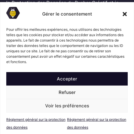
G
l
la Protection des Données
du Rucher Créatif et je
D
*
consens au traitement de mes données personnelles
P
Gérer le consentement
dans ces conditions.*
*
Pour offrir les meilleures expériences, nous utilisons des technologies
telles que les cookies pour stocker et/ou accéder aux informations des
S'abonner
appareils. Le fait de consentir à ces technologies nous permettra de
traiter des données telles que le comportement de navigation ou les ID
uniques sur ce site. Le fait de ne pas consentir ou de retirer son
consentement peut avoir un effet négatif sur certaines caractéristiques
Suivez l'actualité du Rucher créatif
et fonctions.
Accepter
Refuser
Voir les préférences
Mentions légales
© Le Rucher
Créatif
Règlement général sur la protection
Règlement général sur la protection
Conditions générales de vente
RGPD
des données
des données