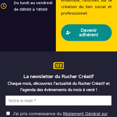
Du lundi au vendredi
création du lien social et
de 08h00 à 18h00
professionnel.
Devenir
adhérent
La newsletter du Rucher Créatif
Chaque mois, découvrez l’actualité du Rucher Créatif et
l’agenda des évènements du mois à venir !
E
m
a
R
i
J’ai pris connaissance du
Règlement Général sur