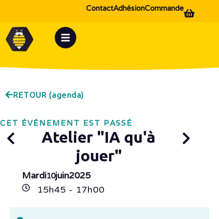
Contact
Adhésion
Commande
RETOUR (agenda)
CET ÉVÉNEMENT EST PASSÉ
Atelier "IA qu'à
jouer"
Mardi
juin
2025
10
15h
45
- 17h
00