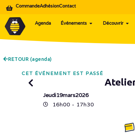
Commande
Adhésion
Contact
Agenda
Événements
Découvrir
RETOUR (agenda)
CET ÉVÉNEMENT EST PASSÉ
Atelie
Jeudi
19
mars
2026
16h
00
- 17h
30