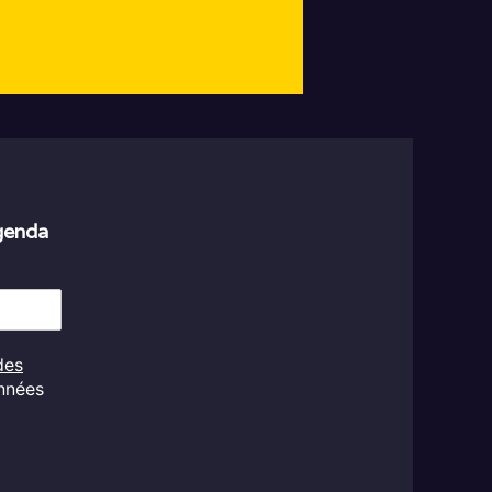
agenda
des
onnées