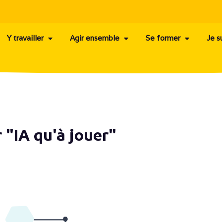
Y travailler
Agir ensemble
Se former
Je s
r "IA qu'à jouer"