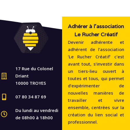
Adhérer à l'association
Le Rucher Créatif
Devenir adhérente et
adhérent de l’association
‘Le Rucher Créatif‘ c’est
avant tout, s’investir dans
17 Rue du Colonel
un tiers-lieu ouvert à
Driant
toutes et tous, qui permet
10000 TROYES
d’expérimenter de
nouvelles manières de
07 80 34 87 69
travailler et vivre
ensemble, centrées sur la
Du lundi au vendredi
création du lien social et
de 08h00 à 18h00
professionnel.