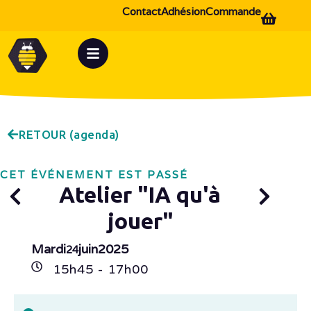
Contact
Adhésion
Commande
RETOUR (agenda)
CET ÉVÉNEMENT EST PASSÉ
Atelier "IA qu'à
jouer"
Mardi
juin
2025
24
15h
45
- 17h
00