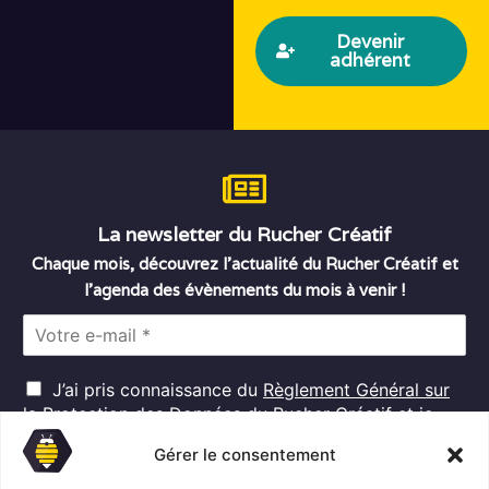
Devenir
adhérent
La newsletter du Rucher Créatif
Chaque mois, découvrez l’actualité du Rucher Créatif et
l’agenda des évènements du mois à venir !
E
m
a
R
i
J’ai pris connaissance du
Règlement Général sur
G
l
la Protection des Données
du Rucher Créatif et je
D
*
consens au traitement de mes données personnelles
P
Gérer le consentement
dans ces conditions.*
*