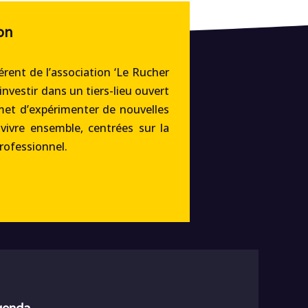
on
rent de l’association ‘Le Rucher
’investir dans un tiers-lieu ouvert
met d’expérimenter de nouvelles
 vivre ensemble, centrées sur la
professionnel.
agenda