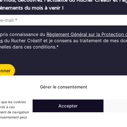
ènements du mois à venir !
i pris connaissance du
Règlement Général sur la Protection 
es
du Rucher Créatif et je consens au traitement de mes d
elles dans ces conditions.*
onner
Gérer le consentement
Suivez l'actualité du Rucher créatif
s que les cookies
Accepter
ntir à ces
ment de navigation
 consentement peut