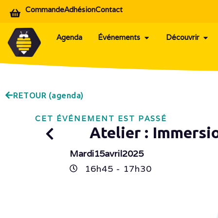
Commande
Adhésion
Contact
Agenda
Événements
Découvrir
RETOUR (agenda)
CET ÉVÉNEMENT EST PASSÉ
Atelier : Immersi
Mardi
15
avril
2025
16h
45
- 17h
30