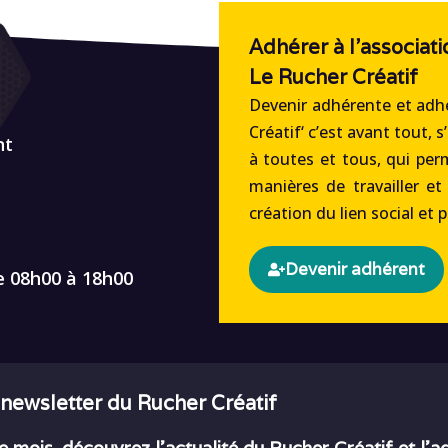
Adhérer à l'associati
Le Rucher Créatif
Devenir adhérente et adhé
Créatif‘ c’est avant tout, s
nt
à toutes et tous, qui per
manières de travailler et
création du lien social et 
Devenir adhérent
e 08h00 à 18h00
 newsletter du Rucher Créatif
 mois, découvrez l’actualité du Rucher Créatif et l’