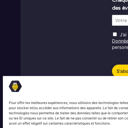
des év
E
m
a
R
i
J’a
G
l
Donné
D
*
personn
P
*
S'ab
Pour offrir les meilleures expériences, nous utilisons des technologies telle
pour stocker et/ou accéder aux informations des appareils. Le fait de conse
technologies nous permettra de traiter des données telles que le comporte
ou les ID uniques sur ce site. Le fait de ne pas consentir ou de retirer son
avoir un effet négatif sur certaines caractéristiques et fonctions.