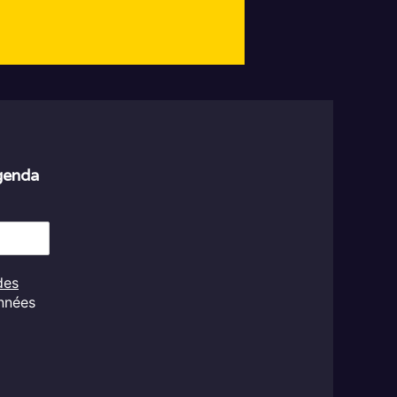
agenda
des
onnées