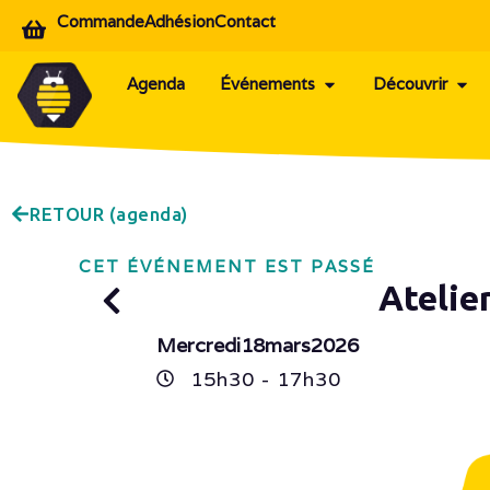
Commande
Adhésion
Contact
Agenda
Événements
Découvrir
RETOUR (agenda)
CET ÉVÉNEMENT EST PASSÉ
Atelie
Mercredi
18
mars
2026
15h
30
- 17h
30