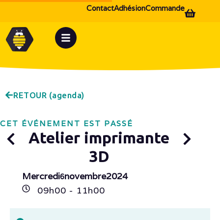
Contact
Adhésion
Commande
RETOUR (agenda)
CET ÉVÉNEMENT EST PASSÉ
Atelier imprimante
3D
Mercredi
novembre
2024
6
09h
00
- 11h
00