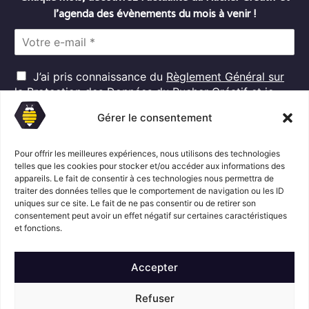
l’agenda des évènements du mois à venir !
E
m
a
R
i
J’ai pris connaissance du
Règlement Général sur
G
l
la Protection des Données
du Rucher Créatif et je
D
*
consens au traitement de mes données personnelles
P
Gérer le consentement
dans ces conditions.*
*
Pour offrir les meilleures expériences, nous utilisons des technologies
telles que les cookies pour stocker et/ou accéder aux informations des
appareils. Le fait de consentir à ces technologies nous permettra de
S'abonner
traiter des données telles que le comportement de navigation ou les ID
uniques sur ce site. Le fait de ne pas consentir ou de retirer son
consentement peut avoir un effet négatif sur certaines caractéristiques
Suivez l'actualité du Rucher créatif
et fonctions.
Accepter
Refuser