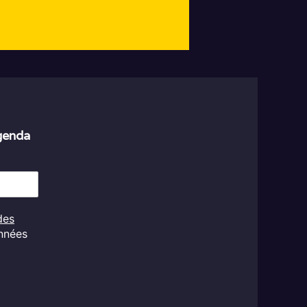
agenda
des
onnées