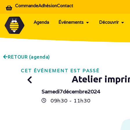
Commande
Adhésion
Contact
Agenda
Événements
Découvrir
RETOUR (agenda)
CET ÉVÉNEMENT EST PASSÉ
Atelier impr
Samedi
7
décembre
2024
09h
30
- 11h
30