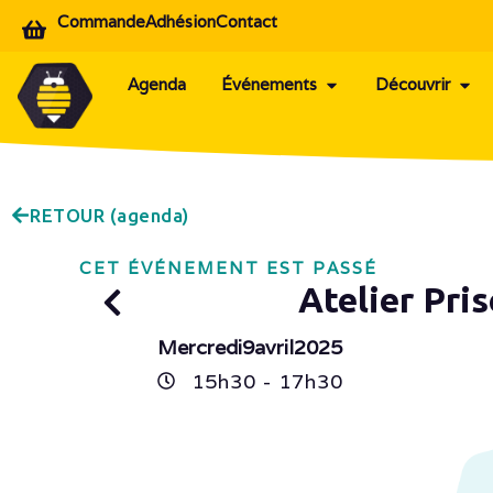
Commande
Adhésion
Contact
Agenda
Événements
Découvrir
RETOUR (agenda)
CET ÉVÉNEMENT EST PASSÉ
Atelier Pri
Mercredi
9
avril
2025
15h
30
- 17h
30