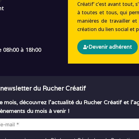
Créatif‘ c’est avant tout, s
nt
à toutes et tous, qui per
manières de travailler et
création du lien social et 
Devenir adhérent
e 08h00 à 18h00
 newsletter du Rucher Créatif
 mois, découvrez l’actualité du Rucher Créatif et l’
ènements du mois à venir !