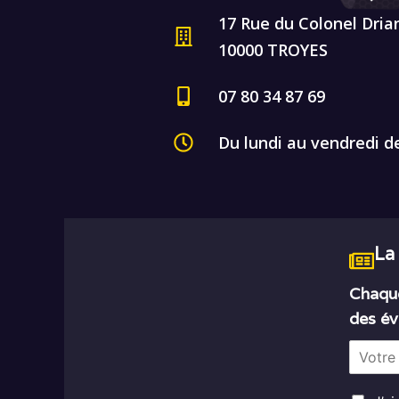
17 Rue du Colonel Dria
10000 TROYES
07 80 34 87 69
Du lundi au vendredi d
La
Chaque
des év
E
m
a