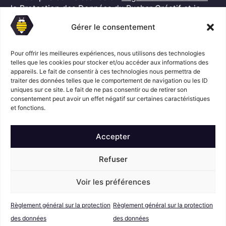
G
l
la Protection des Données
du Rucher Créatif et je
D
*
consens au traitement de mes données personnelles
P
Gérer le consentement
dans ces conditions.*
*
Pour offrir les meilleures expériences, nous utilisons des technologies
telles que les cookies pour stocker et/ou accéder aux informations des
S'abonner
appareils. Le fait de consentir à ces technologies nous permettra de
traiter des données telles que le comportement de navigation ou les ID
uniques sur ce site. Le fait de ne pas consentir ou de retirer son
consentement peut avoir un effet négatif sur certaines caractéristiques
Suivez l'actualité du Rucher créatif
et fonctions.
Accepter
Refuser
Voir les préférences
Mentions légales
© Le Rucher
Créatif
Règlement général sur la protection
Règlement général sur la protection
Conditions générales de vente
RGPD
des données
des données