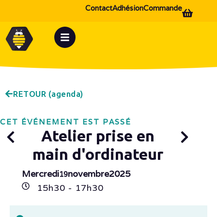
Contact
Adhésion
Commande
RETOUR (agenda)
CET ÉVÉNEMENT EST PASSÉ
Atelier prise en
main d'ordinateur
Mercredi
novembre
2025
19
15h
30
- 17h
30