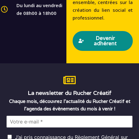
ensemble, centrées sur la
Du lundi au vendredi
création du lien social et
de 08h00 à 18h00
professionnel.
Devenir
adhérent
La newsletter du Rucher Créatif
Chaque mois, découvrez l’actualité du Rucher Créatif et
l’agenda des évènements du mois à venir !
E
m
a
R
i
J’ai pris connaissance du
Règlement Général sur