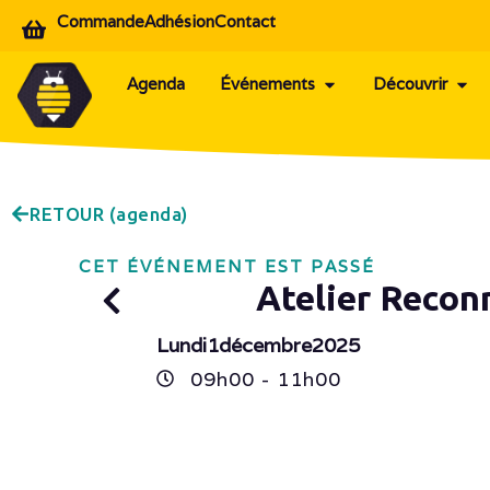
Commande
Adhésion
Contact
Agenda
Événements
Découvrir
RETOUR (agenda)
CET ÉVÉNEMENT EST PASSÉ
Atelier Recon
Lundi
1
décembre
2025
09h
00
- 11h
00