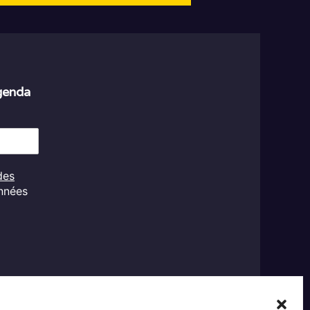
agenda
des
onnées