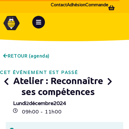
Contact
Adhésion
Commande
RETOUR (agenda)
CET ÉVÉNEMENT EST PASSÉ
Atelier : Reconnaître
ses compétences
Lundi
décembre
2024
2
09h
00
- 11h
00