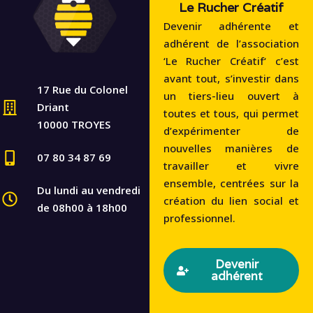
Le Rucher Créatif
Devenir adhérente et
adhérent de l’association
‘Le Rucher Créatif‘ c’est
avant tout, s’investir dans
17 Rue du Colonel
un tiers-lieu ouvert à
Driant
toutes et tous, qui permet
10000 TROYES
d’expérimenter de
nouvelles manières de
07 80 34 87 69
travailler et vivre
ensemble, centrées sur la
Du lundi au vendredi
création du lien social et
de 08h00 à 18h00
professionnel.
Devenir
adhérent