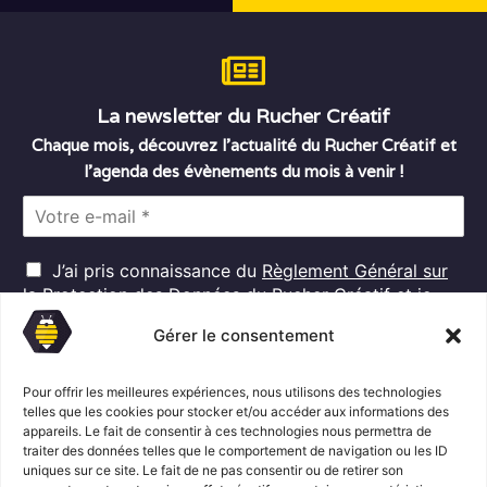
La newsletter du Rucher Créatif
Chaque mois, découvrez l’actualité du Rucher Créatif et
l’agenda des évènements du mois à venir !
E
m
a
R
i
J’ai pris connaissance du
Règlement Général sur
G
l
la Protection des Données
du Rucher Créatif et je
D
*
consens au traitement de mes données personnelles
P
Gérer le consentement
dans ces conditions.*
*
Pour offrir les meilleures expériences, nous utilisons des technologies
telles que les cookies pour stocker et/ou accéder aux informations des
appareils. Le fait de consentir à ces technologies nous permettra de
S'abonner
traiter des données telles que le comportement de navigation ou les ID
uniques sur ce site. Le fait de ne pas consentir ou de retirer son