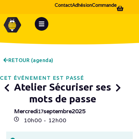
Contact
Adhésion
Commande
RETOUR (agenda)
CET ÉVÉNEMENT EST PASSÉ
Atelier Sécuriser ses
mots de passe
Mercredi
septembre
2025
17
10h
00
- 12h
00