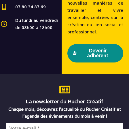
nouvelles manières de
07 80 34 87 69
travailler et vivre
ensemble, centrées sur la
Du lundi au vendredi
création du lien social et
de 08h00 à 18h00
professionnel.
Devenir
adhérent
La newsletter du Rucher Créatif
Chaque mois, découvrez l’actualité du Rucher Créatif et
l’agenda des évènements du mois à venir !
E