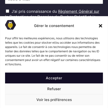
m
a
R
i
J’ai pris connaissance du
Règlement Général sur
G
l
la Protection des Données
du Rucher Créatif et je
D
*
consens au traitement de mes données personnelles
P
Gérer le consentement
dans ces conditions.*
*
Pour offrir les meilleures expériences, nous utilisons des technologies
telles que les cookies pour stocker et/ou accéder aux informations des
S'abonner
appareils. Le fait de consentir à ces technologies nous permettra de
traiter des données telles que le comportement de navigation ou les ID
uniques sur ce site. Le fait de ne pas consentir ou de retirer son
consentement peut avoir un effet négatif sur certaines caractéristiques
Suivez l'actualité du Rucher créatif
et fonctions.
Accepter
Refuser
Voir les préférences
Mentions légales
© Le Rucher