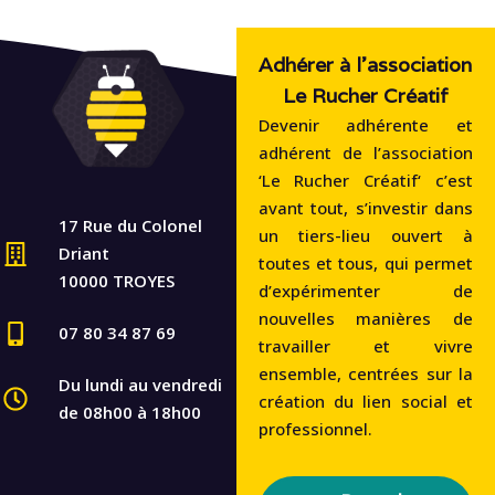
Adhérer à l'association
Le Rucher Créatif
Devenir adhérente et
adhérent de l’association
‘Le Rucher Créatif‘ c’est
avant tout, s’investir dans
17 Rue du Colonel
un tiers-lieu ouvert à
Driant
toutes et tous, qui permet
10000 TROYES
d’expérimenter de
nouvelles manières de
07 80 34 87 69
travailler et vivre
ensemble, centrées sur la
Du lundi au vendredi
création du lien social et
de 08h00 à 18h00
professionnel.