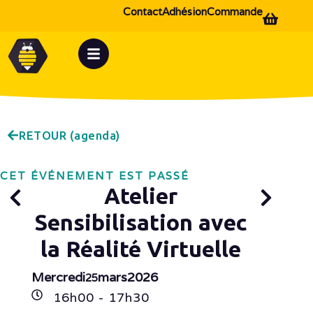
Contact
Adhésion
Commande
RETOUR (agenda)
CET ÉVÉNEMENT EST PASSÉ
Atelier
Sensibilisation avec
la Réalité Virtuelle
Mercredi
mars
2026
25
16h
00
- 17h
30