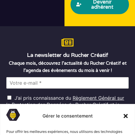
Devenir
adhérent
La newsletter du Rucher Créatif
Chaque mois, découvrez l’actualité du Rucher Créatif et
l’agenda des évènements du mois à venir !
E
m
a
R
i
J’ai pris connaissance du
Règlement Général sur
G
l
la Protection des Données
du Rucher Créatif et je
D
*
consens au traitement de mes données personnelles
P
Gérer le consentement
dans ces conditions.*
*
Pour offrir les meilleures expériences, nous utilisons des technologies