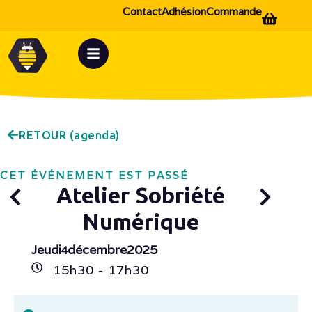
Contact
Adhésion
Commande
RETOUR (agenda)
CET ÉVÉNEMENT EST PASSÉ
Atelier Sobriété
Numérique
Jeudi
décembre
2025
4
15h
30
- 17h
30