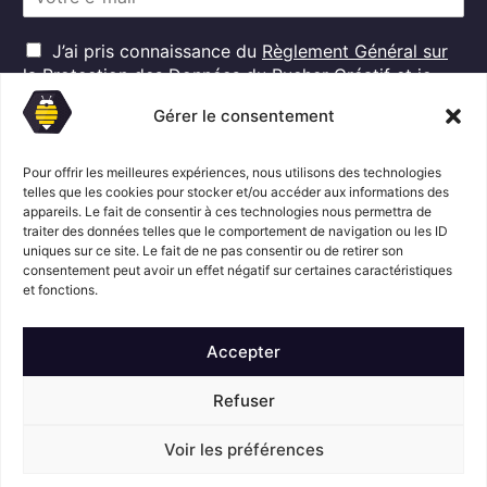
m
a
R
i
J’ai pris connaissance du
Règlement Général sur
G
l
la Protection des Données
du Rucher Créatif et je
D
*
consens au traitement de mes données personnelles
P
Gérer le consentement
dans ces conditions.*
*
Pour offrir les meilleures expériences, nous utilisons des technologies
telles que les cookies pour stocker et/ou accéder aux informations des
S'abonner
appareils. Le fait de consentir à ces technologies nous permettra de
traiter des données telles que le comportement de navigation ou les ID
uniques sur ce site. Le fait de ne pas consentir ou de retirer son
consentement peut avoir un effet négatif sur certaines caractéristiques
Suivez l'actualité du Rucher créatif
et fonctions.
Accepter
Refuser
Voir les préférences
Mentions légales
© Le Rucher