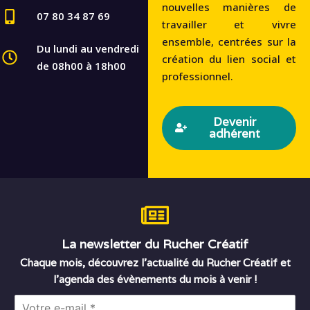
nouvelles manières de
07 80 34 87 69
travailler et vivre
ensemble, centrées sur la
Du lundi au vendredi
création du lien social et
de 08h00 à 18h00
professionnel.
Devenir
adhérent
La newsletter du Rucher Créatif
Chaque mois, découvrez l’actualité du Rucher Créatif et
l’agenda des évènements du mois à venir !
E