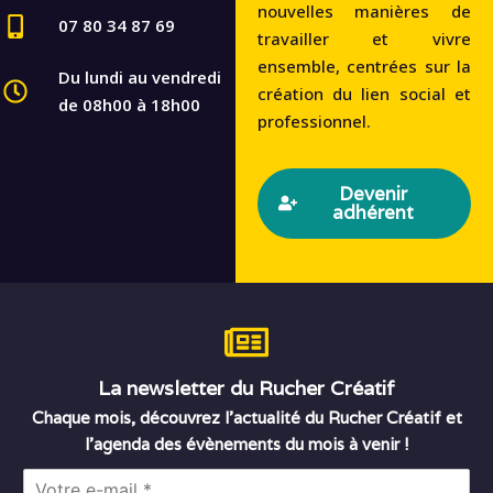
nouvelles manières de
07 80 34 87 69
travailler et vivre
ensemble, centrées sur la
Du lundi au vendredi
création du lien social et
de 08h00 à 18h00
professionnel.
Devenir
adhérent
La newsletter du Rucher Créatif
Chaque mois, découvrez l’actualité du Rucher Créatif et
l’agenda des évènements du mois à venir !
E