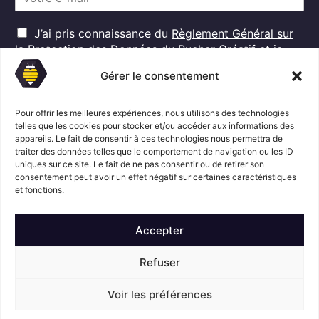
m
a
R
i
J’ai pris connaissance du
Règlement Général sur
G
l
la Protection des Données
du Rucher Créatif et je
D
*
consens au traitement de mes données personnelles
P
Gérer le consentement
dans ces conditions.*
*
Pour offrir les meilleures expériences, nous utilisons des technologies
telles que les cookies pour stocker et/ou accéder aux informations des
S'abonner
appareils. Le fait de consentir à ces technologies nous permettra de
traiter des données telles que le comportement de navigation ou les ID
uniques sur ce site. Le fait de ne pas consentir ou de retirer son
consentement peut avoir un effet négatif sur certaines caractéristiques
Suivez l'actualité du Rucher créatif
et fonctions.
Accepter
Refuser
Voir les préférences
Mentions légales
© Le Rucher