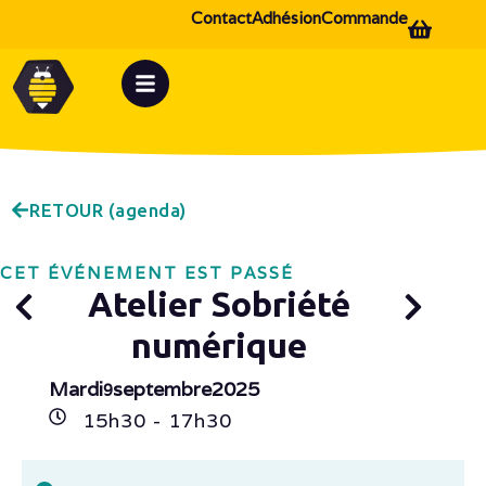
Contact
Adhésion
Commande
RETOUR (agenda)
CET ÉVÉNEMENT EST PASSÉ
Atelier Sobriété
numérique
Mardi
septembre
2025
9
15h
30
- 17h
30