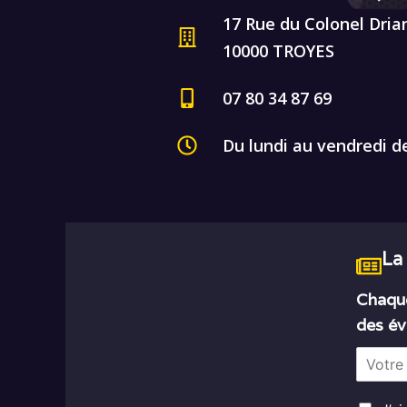
17 Rue du Colonel Dria
10000 TROYES
07 80 34 87 69
Du lundi au vendredi d
La
Chaque
des év
E
m
a