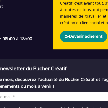
Créatif‘ c’est avant tout, s
nt
à toutes et tous, qui per
manières de travailler et
création du lien social et 
Devenir adhérent
e 08h00 à 18h00
 newsletter du Rucher Créatif
 mois, découvrez l’actualité du Rucher Créatif et l’
ènements du mois à venir !