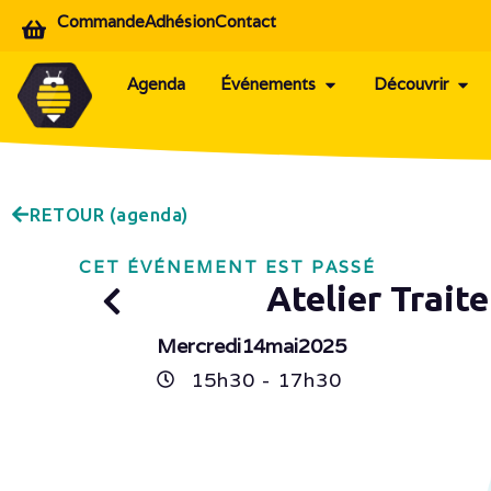
Commande
Adhésion
Contact
Agenda
Événements
Découvrir
RETOUR (agenda)
CET ÉVÉNEMENT EST PASSÉ
Atelier Trait
Mercredi
14
mai
2025
15h
30
- 17h
30