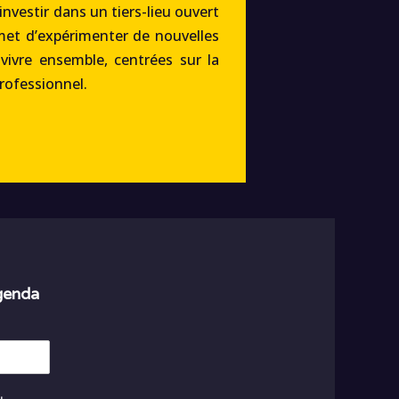
’investir dans un tiers-lieu ouvert
met d’expérimenter de nouvelles
 vivre ensemble, centrées sur la
professionnel.
agenda