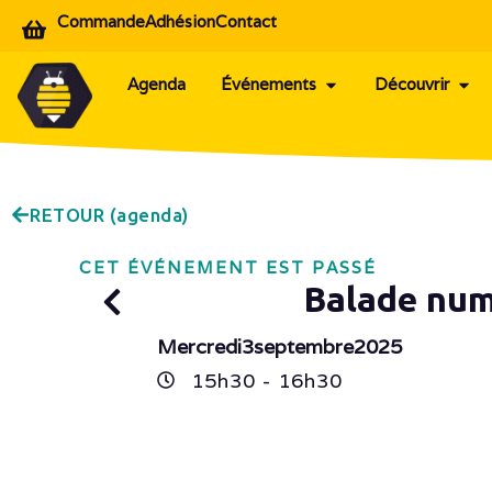
Commande
Adhésion
Contact
Agenda
Événements
Découvrir
RETOUR (agenda)
CET ÉVÉNEMENT EST PASSÉ
Balade num
Mercredi
3
septembre
2025
15h
30
- 16h
30