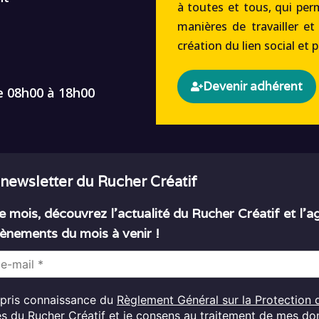
à toutes et tous, qui per
manières de travailler et
création du lien social et 
Devenir adhérent
e 08h00 à 18h00
 newsletter du Rucher Créatif
 mois, découvrez l’actualité du Rucher Créatif et l’
ènements du mois à venir !
i pris connaissance du
Règlement Général sur la Protection 
es
du Rucher Créatif et je consens au traitement de mes d