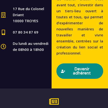
avant tout, s’investir dans
17 Rue du Colonel
un tiers-lieu ouvert à
Driant
toutes et tous, qui permet
10000 TROYES
d’expérimenter de
nouvelles manières de
07 80 34 87 69
travailler et vivre
ensemble, centrées sur la
Du lundi au vendredi
création du lien social et
de 08h00 à 18h00
professionnel.
Devenir
adhérent