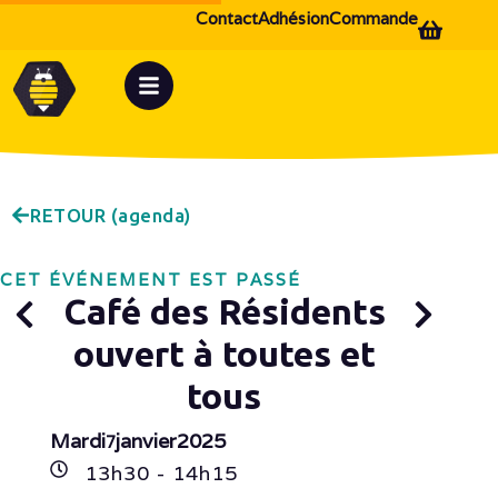
Contact
Adhésion
Commande
RETOUR (agenda)
CET ÉVÉNEMENT EST PASSÉ
Café des Résidents
ouvert à toutes et
tous
Mardi
janvier
2025
7
13h
30
- 14h
15