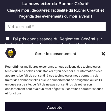
La newsletter du Rucher Créatif
Chaque mois, découvrez l’actualité du Rucher Créatif et
l’agenda des évènements du mois à venir !
E
m
a
R
i
J’ai pris connaissance du
Règlement Général sur
G
l
la Protection des Données
du Rucher Créatif et je
D
*
consens au traitement de mes données personnelles
P
Gérer le consentement
dans ces conditions.*
*
Pour offrir les meilleures expériences, nous utilisons des technologies
telles que les cookies pour stocker et/ou accéder aux informations des
appareils. Le fait de consentir à ces technologies nous permettra de
S'abonner
traiter des données telles que le comportement de navigation ou les ID
uniques sur ce site. Le fait de ne pas consentir ou de retirer son
consentement peut avoir un effet négatif sur certaines caractéristiques
Suivez l'actualité du Rucher créatif
et fonctions.
Accepter