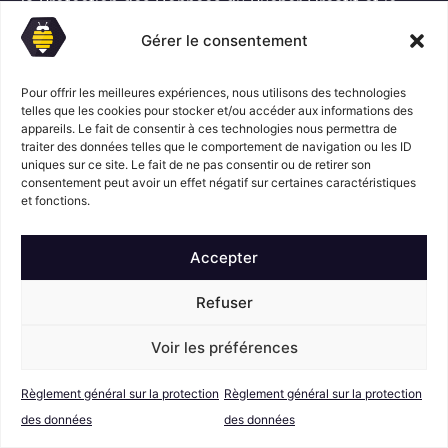
l
la Protection des Données
du Rucher Créatif et je
D
*
consens au traitement de mes données personnelles
P
Gérer le consentement
dans ces conditions.*
*
Pour offrir les meilleures expériences, nous utilisons des technologies
telles que les cookies pour stocker et/ou accéder aux informations des
appareils. Le fait de consentir à ces technologies nous permettra de
S'abonner
traiter des données telles que le comportement de navigation ou les ID
uniques sur ce site. Le fait de ne pas consentir ou de retirer son
consentement peut avoir un effet négatif sur certaines caractéristiques
Suivez l'actualité du Rucher créatif
et fonctions.
Accepter
Refuser
Voir les préférences
Mentions légales
© Le Rucher
Créatif
Règlement général sur la protection
Règlement général sur la protection
Conditions générales de vente
RGPD
des données
des données