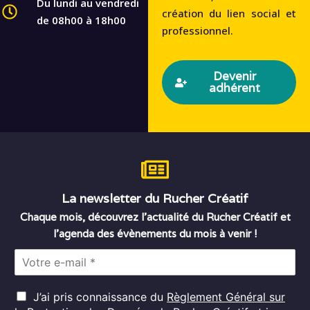
Du lundi au vendredi
création du lien social et
de 08h00 à 18h00
professionnel.
Devenir
adhérent
La newsletter du Rucher Créatif
Chaque mois, découvrez l’actualité du Rucher Créatif et
l’agenda des évènements du mois à venir !
E
m
a
R
i
J’ai pris connaissance du
Règlement Général sur
G