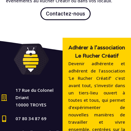
événements au Rucher Créatif ou dans vos locaux.
Contactez-nous
Adhérer à l'association
Le Rucher Créatif
Devenir adhérente et
adhérent de l’association
‘Le Rucher Créatif‘ c’est
avant tout, s’investir dans
17 Rue du Colonel
un tiers-lieu ouvert à
Driant
toutes et tous, qui permet
10000 TROYES
d’expérimenter de
nouvelles manières de
07 80 34 87 69
travailler et vivre
ensemble, centrées sur la