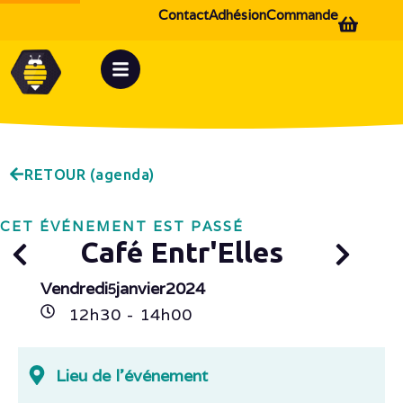
Contact
Adhésion
Commande
RETOUR (agenda)
CET ÉVÉNEMENT EST PASSÉ
Café Entr'Elles
Vendredi
janvier
2024
5
12h
30
- 14h
00
Lieu de l'événement