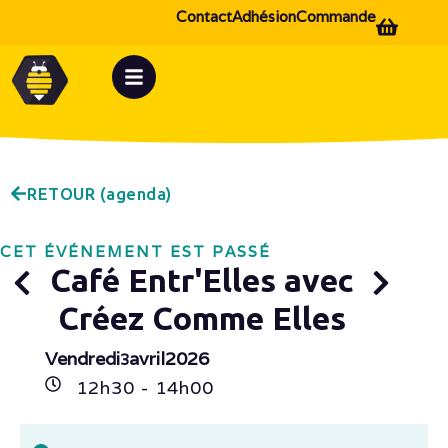
Contact
Adhésion
Commande
RETOUR (agenda)
CET ÉVÉNEMENT EST PASSÉ
Café Entr'Elles avec
Créez Comme Elles
Vendredi
avril
2026
3
12h
30
- 14h
00