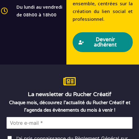
ensemble, centrées sur la
Du lundi au vendredi
création du lien social et
de 08h00 à 18h00
professionnel.
Devenir
adhérent
La newsletter du Rucher Créatif
Chaque mois, découvrez l’actualité du Rucher Créatif et
l’agenda des évènements du mois à venir !
E
m
a
R
i
J’ai pris connaissance du
Règlement Général sur