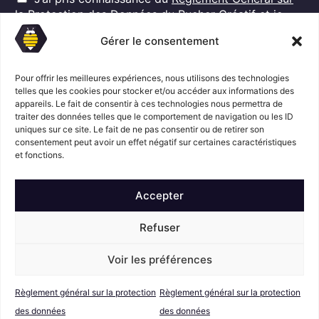
G
l
la Protection des Données
du Rucher Créatif et je
D
*
consens au traitement de mes données personnelles
P
Gérer le consentement
dans ces conditions.*
*
Pour offrir les meilleures expériences, nous utilisons des technologies
telles que les cookies pour stocker et/ou accéder aux informations des
appareils. Le fait de consentir à ces technologies nous permettra de
S'abonner
traiter des données telles que le comportement de navigation ou les ID
uniques sur ce site. Le fait de ne pas consentir ou de retirer son
consentement peut avoir un effet négatif sur certaines caractéristiques
Suivez l'actualité du Rucher créatif
et fonctions.
Accepter
Refuser
Voir les préférences
Mentions légales
© Le Rucher
Créatif
Règlement général sur la protection
Règlement général sur la protection
Conditions générales de vente
RGPD
des données
des données