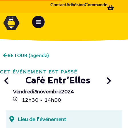
Contact
Adhésion
Commande
RETOUR (agenda)
CET ÉVÉNEMENT EST PASSÉ
Café Entr’Elles
Vendredi
novembre
2024
8
12h
30
- 14h
00
Lieu de l'événement