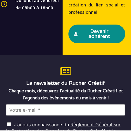
Du lundi au vendredi
création du lien social et
de 08h00 à 18h00
professionnel.
Devenir
adhérent
La newsletter du Rucher Créatif
Chaque mois, découvrez l’actualité du Rucher Créatif et
l’agenda des évènements du mois à venir !
E
m
a
R
i
J’ai pris connaissance du
Règlement Général sur
G
l