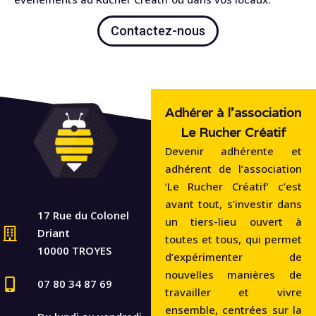
Contactez-nous
Adhérer à l'association
Le Rucher Créatif
Devenir adhérente et
adhérent de l’association
‘Le Rucher Créatif‘ c’est
avant tout, s’investir dans
17 Rue du Colonel
un tiers-lieu ouvert à
Driant
toutes et tous, qui permet
10000 TROYES
d’expérimenter de
nouvelles manières de
07 80 34 87 69
travailler et vivre
ensemble, centrées sur la