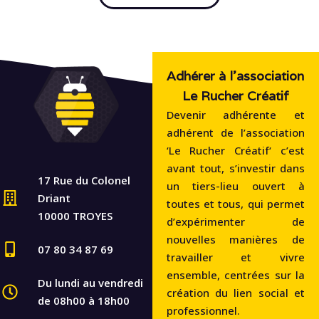
Adhérer à l'association
Le Rucher Créatif
Devenir adhérente et
adhérent de l’association
‘Le Rucher Créatif‘ c’est
avant tout, s’investir dans
17 Rue du Colonel
un tiers-lieu ouvert à
Driant
toutes et tous, qui permet
10000 TROYES
d’expérimenter de
nouvelles manières de
07 80 34 87 69
travailler et vivre
ensemble, centrées sur la
Du lundi au vendredi
création du lien social et
de 08h00 à 18h00
professionnel.