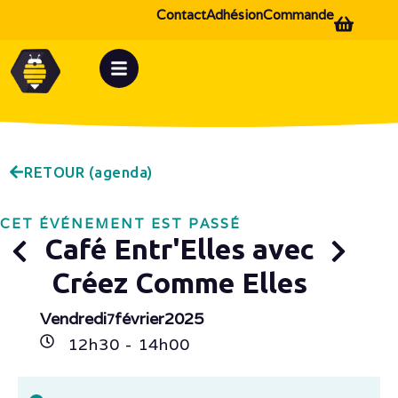
Contact
Adhésion
Commande
RETOUR (agenda)
CET ÉVÉNEMENT EST PASSÉ
Café Entr'Elles avec
Créez Comme Elles
Vendredi
février
2025
7
12h
30
- 14h
00