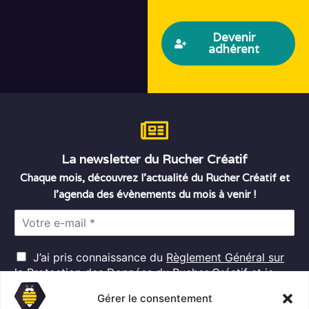
Devenir
adhérent
La newsletter du Rucher Créatif
Chaque mois, découvrez l’actualité du Rucher Créatif et
l’agenda des évènements du mois à venir !
E
m
a
R
i
J’ai pris connaissance du
Règlement Général sur
G
l
la Protection des Données
du Rucher Créatif et je
D
*
consens au traitement de mes données personnelles
P
Gérer le consentement
dans ces conditions.*