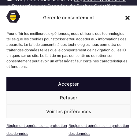
G
l
la Protection des Données
du Rucher Créatif et je
D
*
consens au traitement de mes données personnelles
P
Gérer le consentement
dans ces conditions.*
*
Pour offrir les meilleures expériences, nous utilisons des technologies
telles que les cookies pour stocker et/ou accéder aux informations des
appareils. Le fait de consentir à ces technologies nous permettra de
S'abonner
traiter des données telles que le comportement de navigation ou les ID
uniques sur ce site. Le fait de ne pas consentir ou de retirer son
consentement peut avoir un effet négatif sur certaines caractéristiques
Suivez l'actualité du Rucher créatif
et fonctions.
Accepter
Refuser
Voir les préférences
Mentions légales
© Le Rucher
Créatif
Règlement général sur la protection
Règlement général sur la protection
Conditions générales de vente
RGPD
des données
des données