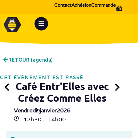
Contact
Adhésion
Commande
RETOUR (agenda)
CET ÉVÉNEMENT EST PASSÉ
Café Entr'Elles avec
Créez Comme Elles
Vendredi
janvier
2026
9
12h
30
- 14h
00