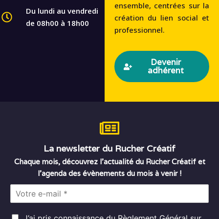
ensemble, centrées sur la
Du lundi au vendredi
création du lien social et
de 08h00 à 18h00
professionnel.
Devenir
adhérent
La newsletter du Rucher Créatif
Chaque mois, découvrez l’actualité du Rucher Créatif et
l’agenda des évènements du mois à venir !
E
m
a
R
i
J’ai pris connaissance du
Règlement Général sur