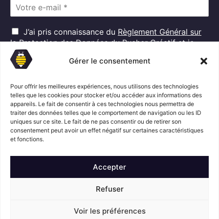
E
m
a
R
i
J’ai pris connaissance du
Règlement Général sur
G
l
la Protection des Données
du Rucher Créatif et je
D
*
consens au traitement de mes données personnelles
P
Gérer le consentement
dans ces conditions.*
*
Pour offrir les meilleures expériences, nous utilisons des technologies
telles que les cookies pour stocker et/ou accéder aux informations des
S'abonner
appareils. Le fait de consentir à ces technologies nous permettra de
traiter des données telles que le comportement de navigation ou les ID
uniques sur ce site. Le fait de ne pas consentir ou de retirer son
consentement peut avoir un effet négatif sur certaines caractéristiques
Suivez l'actualité du Rucher créatif
et fonctions.
Accepter
Refuser
Voir les préférences
Mentions légales