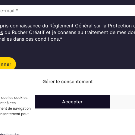
i pris connaissance du
Règlement Général sur la Protection 
es
du Rucher Créatif et je consens au traitement de mes d
elles dans ces conditions.*
onner
Gérer le consentement
Suivez l'actualité du Rucher créatif
s que les cookies
Accepter
ntir à ces
ment de navigation
 consentement peut
otection des