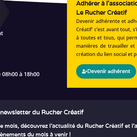
Adhérer à l'associati
Le Rucher Créatif
Devenir adhérente et adhé
Créatif‘ c’est avant tout, s
nt
à toutes et tous, qui per
manières de travailler et
création du lien social et 
Devenir adhérent
e 08h00 à 18h00
 newsletter du Rucher Créatif
 mois, découvrez l’actualité du Rucher Créatif et l
ènements du mois à venir !