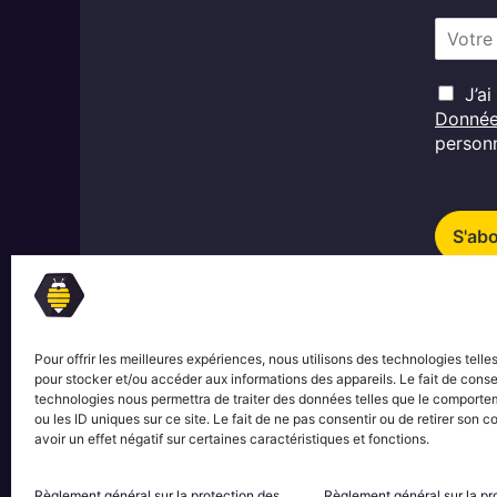
E
m
a
R
i
J’a
G
l
Donné
D
*
personn
P
*
S'ab
Pour offrir les meilleures expériences, nous utilisons des technologies telle
pour stocker et/ou accéder aux informations des appareils. Le fait de conse
technologies nous permettra de traiter des données telles que le comporte
ou les ID uniques sur ce site. Le fait de ne pas consentir ou de retirer son
avoir un effet négatif sur certaines caractéristiques et fonctions.
Règlement général sur la protection des
Règlement général sur la pr