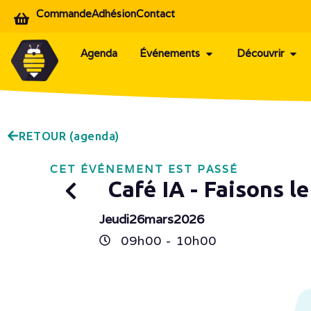
Commande
Adhésion
Contact
Agenda
Événements
Découvrir
RETOUR (agenda)
CET ÉVÉNEMENT EST PASSÉ
Café IA - Faisons l
Jeudi
26
mars
2026
09h
00
- 10h
00