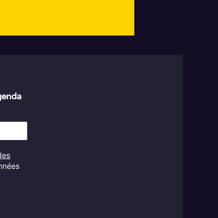
agenda
des
onnées