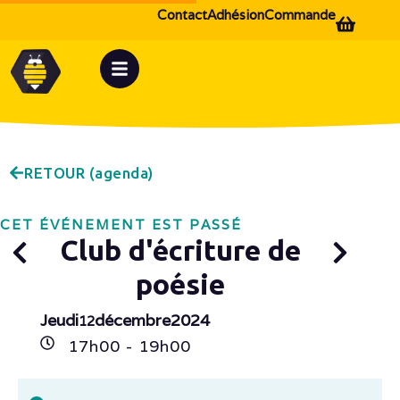
Contact
Adhésion
Commande
RETOUR (agenda)
CET ÉVÉNEMENT EST PASSÉ
Club d'écriture de
poésie
Jeudi
décembre
2024
12
17h
00
- 19h
00