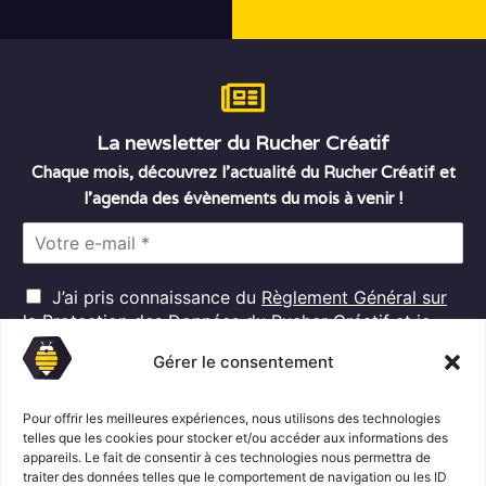
La newsletter du Rucher Créatif
Chaque mois, découvrez l’actualité du Rucher Créatif et
l’agenda des évènements du mois à venir !
E
m
a
R
i
J’ai pris connaissance du
Règlement Général sur
G
l
la Protection des Données
du Rucher Créatif et je
D
*
consens au traitement de mes données personnelles
P
Gérer le consentement
dans ces conditions.*
*
Pour offrir les meilleures expériences, nous utilisons des technologies
telles que les cookies pour stocker et/ou accéder aux informations des
appareils. Le fait de consentir à ces technologies nous permettra de
S'abonner
traiter des données telles que le comportement de navigation ou les ID