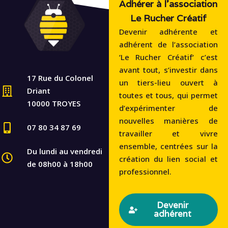
Adhérer à l'association
Le Rucher Créatif
Devenir adhérente et
adhérent de l’association
‘Le Rucher Créatif‘ c’est
avant tout, s’investir dans
17 Rue du Colonel
un tiers-lieu ouvert à
Driant
toutes et tous, qui permet
10000 TROYES
d’expérimenter de
nouvelles manières de
07 80 34 87 69
travailler et vivre
ensemble, centrées sur la
Du lundi au vendredi
création du lien social et
de 08h00 à 18h00
professionnel.
Devenir
adhérent