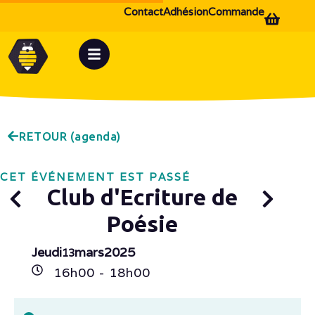
Contact
Adhésion
Commande
RETOUR (agenda)
CET ÉVÉNEMENT EST PASSÉ
Club d'Ecriture de
Poésie
Jeudi
mars
2025
13
16h
00
- 18h
00