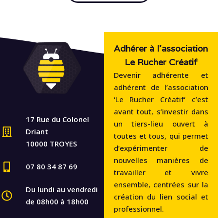
Adhérer à l'association
Le Rucher Créatif
Devenir adhérente et
adhérent de l’association
‘Le Rucher Créatif‘ c’est
avant tout, s’investir dans
17 Rue du Colonel
un tiers-lieu ouvert à
Driant
toutes et tous, qui permet
10000 TROYES
d’expérimenter de
nouvelles manières de
07 80 34 87 69
travailler et vivre
ensemble, centrées sur la
Du lundi au vendredi
création du lien social et
de 08h00 à 18h00
professionnel.