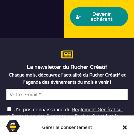
Devenir
adhérent
La newsletter du Rucher Créatif
Chaque mois, découvrez l’actualité du Rucher Créatif et
l’agenda des évènements du mois à venir !
E
m
a
R
i
J’ai pris connaissance du
Règlement Général sur
G
l
la Protection des Données
du Rucher Créatif et je
D
*
consens au traitement de mes données personnelles
P
Gérer le consentement
dans ces conditions.*
*